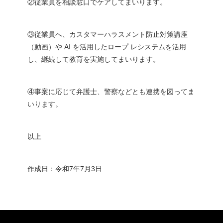
②従業員を相談窓⼝でケアしてまいります。
③従業員へ、カスタマーハラスメント防⽌対策講座
（動画）や AI を活⽤したロープ レシステムを活⽤
し、継続して教育を実施してまいります。
④事案に応じて弁護⼠、警察などとも連携を図ってま
いります。
以上
作成⽇：令和7年7⽉3⽇